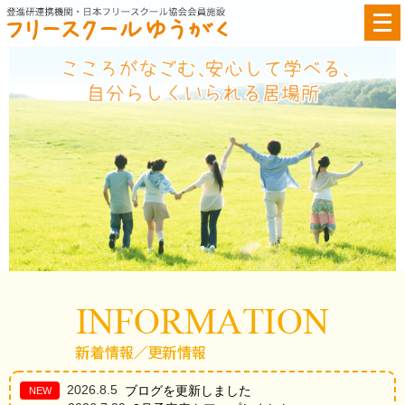
メ
ニ
ュ
ー
を
開
く
2026.8.5
ブログを更新しました
NEW